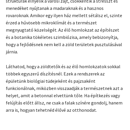
struktúrák elnyelik a városi zajt, csökkentik a stresszt és
menedéket nyújtanak a madaraknak és a hasznos
rovaroknak. Amikor egy ilyen ház mellett sétálsz el, szinte
érzed a hűvösebb mikroklímát és a természet
megnyugtató közelségét. Az élő homlokzat az építészet
és a botanika tökéletes szimbiózisa, amely bebizonyítja,
hogy a fejlődésnek nem kell a zöld területek pusztulásával
járnia.
Láthatod, hogy a zöldtetők és az élő homlokzatok sokkal
többek egyszerű díszítésnél. Ezek a rendszerek az
épületünk biológiai tüdejeként és pajzsaként
funkcionálnak, miközben visszaadják a természetnek azt a
helyet, amit a betonnal elvettünk tőle. Ha építkezés vagy
felújítás előtt állsz, ne csak a falak színére gondolj, hanem
arra is, hogyan tehetnéd élővé az otthonodat.