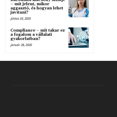
– mit jelent, mikor
aggasztó, és hogyan lehet
javítani?
június 10, 2025
Compliance – mit takar ez
a fogalom a vállalati
gyakorlatban?
január 28, 2026