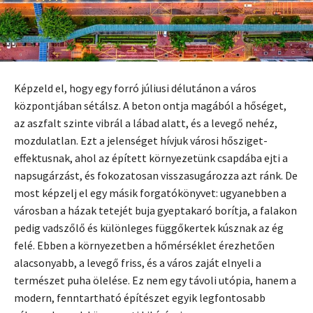
Képzeld el, hogy egy forró júliusi délutánon a város
központjában sétálsz. A beton ontja magából a hőséget,
az aszfalt szinte vibrál a lábad alatt, és a levegő nehéz,
mozdulatlan. Ezt a jelenséget hívjuk városi hősziget-
effektusnak, ahol az épített környezetünk csapdába ejti a
napsugárzást, és fokozatosan visszasugározza azt ránk. De
most képzelj el egy másik forgatókönyvet: ugyanebben a
városban a házak tetejét buja gyeptakaró borítja, a falakon
pedig vadszőlő és különleges függőkertek kúsznak az ég
felé. Ebben a környezetben a hőmérséklet érezhetően
alacsonyabb, a levegő friss, és a város zaját elnyeli a
természet puha ölelése. Ez nem egy távoli utópia, hanem a
modern, fenntartható építészet egyik legfontosabb