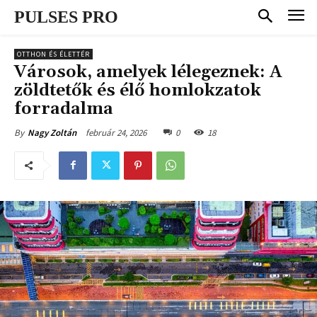
PULSES PRO
OTTHON ÉS ÉLETTÉR
Városok, amelyek lélegeznek: A
zöldtetők és élő homlokzatok
forradalma
február 24, 2026
0
18
By
Nagy Zoltán