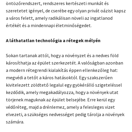
öntözőrendszert, rendszeres kertészeti munkát és
szeretetet igényel, de cserébe egy olyan privát oázist kapsz
a város felett, amely radikálisan növeli az ingatlanod
értékét és a mindennapi életminőségedet.
A láthatatlan technológia a rétegek mélyén
Sokan tartanak attól, hogy a növényzet és a nedves föld
károsíthatja az épület szerkezetét. A valóságban azonban
a modern rétegrendi kialakítás éppen ellenkezőleg hat:
megvédi a tetőt a káros hatásoktól. Egy szakszerűen
kivitelezett zöldtető legalul egy gyökérálló szigeteléssel
kezdődik, amely megakadályozza, hogy a növények utat
törjenek maguknak az épület belsejébe. Erre kerül egy
védőréteg, majd a drénlemez, amely a felesleges vizet
elvezeti, a szükséges nedvességet pedig tárolja a növények
számára.