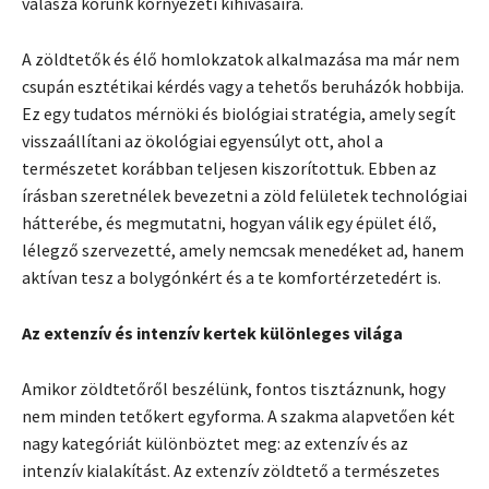
válasza korunk környezeti kihívásaira.
A zöldtetők és élő homlokzatok alkalmazása ma már nem
csupán esztétikai kérdés vagy a tehetős beruházók hobbija.
Ez egy tudatos mérnöki és biológiai stratégia, amely segít
visszaállítani az ökológiai egyensúlyt ott, ahol a
természetet korábban teljesen kiszorítottuk. Ebben az
írásban szeretnélek bevezetni a zöld felületek technológiai
hátterébe, és megmutatni, hogyan válik egy épület élő,
lélegző szervezetté, amely nemcsak menedéket ad, hanem
aktívan tesz a bolygónkért és a te komfortérzetedért is.
Az extenzív és intenzív kertek különleges világa
Amikor zöldtetőről beszélünk, fontos tisztáznunk, hogy
nem minden tetőkert egyforma. A szakma alapvetően két
nagy kategóriát különböztet meg: az extenzív és az
intenzív kialakítást. Az extenzív zöldtető a természetes