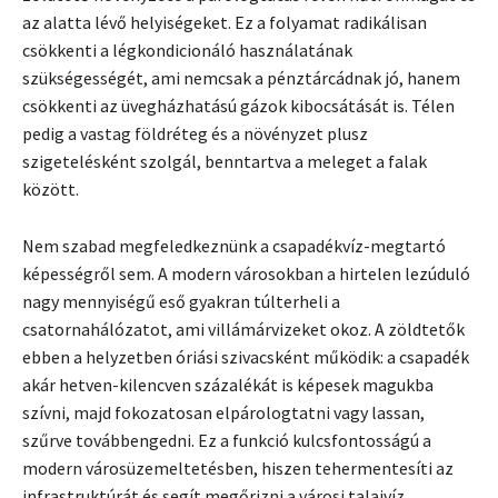
az alatta lévő helyiségeket. Ez a folyamat radikálisan
csökkenti a légkondicionáló használatának
szükségességét, ami nemcsak a pénztárcádnak jó, hanem
csökkenti az üvegházhatású gázok kibocsátását is. Télen
pedig a vastag földréteg és a növényzet plusz
szigetelésként szolgál, benntartva a meleget a falak
között.
Nem szabad megfeledkeznünk a csapadékvíz-megtartó
képességről sem. A modern városokban a hirtelen lezúduló
nagy mennyiségű eső gyakran túlterheli a
csatornahálózatot, ami villámárvizeket okoz. A zöldtetők
ebben a helyzetben óriási szivacsként működik: a csapadék
akár hetven-kilencven százalékát is képesek magukba
szívni, majd fokozatosan elpárologtatni vagy lassan,
szűrve továbbengedni. Ez a funkció kulcsfontosságú a
modern városüzemeltetésben, hiszen tehermentesíti az
infrastruktúrát és segít megőrizni a városi talajvíz