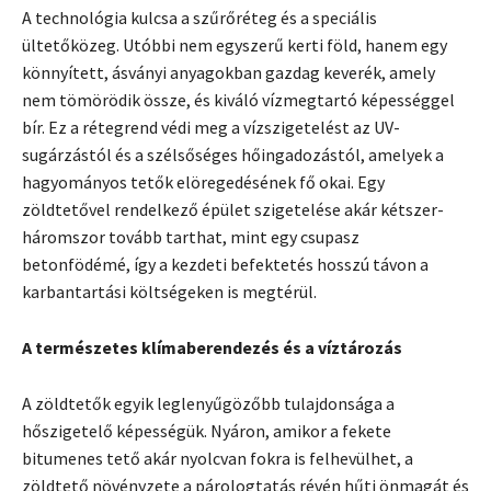
A technológia kulcsa a szűrőréteg és a speciális
ültetőközeg. Utóbbi nem egyszerű kerti föld, hanem egy
könnyített, ásványi anyagokban gazdag keverék, amely
nem tömörödik össze, és kiváló vízmegtartó képességgel
bír. Ez a rétegrend védi meg a vízszigetelést az UV-
sugárzástól és a szélsőséges hőingadozástól, amelyek a
hagyományos tetők elöregedésének fő okai. Egy
zöldtetővel rendelkező épület szigetelése akár kétszer-
háromszor tovább tarthat, mint egy csupasz
betonfödémé, így a kezdeti befektetés hosszú távon a
karbantartási költségeken is megtérül.
A természetes klímaberendezés és a víztározás
A zöldtetők egyik leglenyűgözőbb tulajdonsága a
hőszigetelő képességük. Nyáron, amikor a fekete
bitumenes tető akár nyolcvan fokra is felhevülhet, a
zöldtető növényzete a párologtatás révén hűti önmagát és