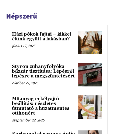
Népszerű
Házi pókok fajtái – kikkel
élünk együtt a lakásban?
június 17, 2025
Styron zuhanyfolyóka
bűzzár tisztítása: Lépésről
lépésre a megszüntetésért
október 22, 2025
Műanyag erkélyajtó
beállítás: részletes
útmutató a huzatmentes
otthonért
szeptember 22, 2025
Karbamid alacsony szintje