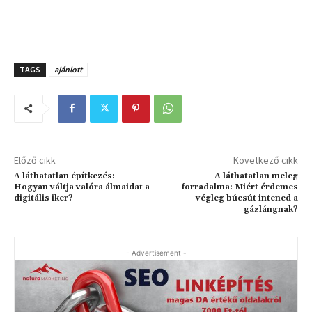
TAGS
ajánlott
Előző cikk
Következő cikk
A láthatatlan építkezés:
A láthatatlan meleg
Hogyan váltja valóra álmaidat a
forradalma: Miért érdemes
digitális iker?
végleg búcsút intened a
gázlángnak?
- Advertisement -