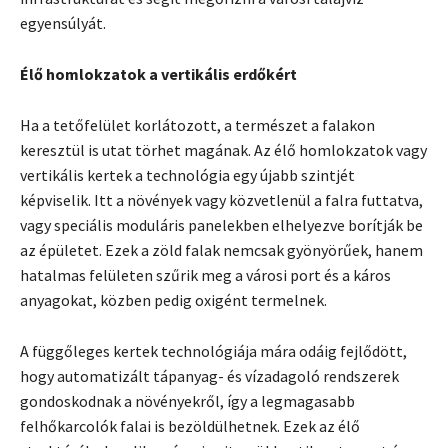
egyensúlyát.
Élő homlokzatok a vertikális erdőkért
Ha a tetőfelület korlátozott, a természet a falakon
keresztül is utat törhet magának. Az élő homlokzatok vagy
vertikális kertek a technológia egy újabb szintjét
képviselik. Itt a növények vagy közvetlenül a falra futtatva,
vagy speciális moduláris panelekben elhelyezve borítják be
az épületet. Ezek a zöld falak nemcsak gyönyörűek, hanem
hatalmas felületen szűrik meg a városi port és a káros
anyagokat, közben pedig oxigént termelnek.
A függőleges kertek technológiája mára odáig fejlődött,
hogy automatizált tápanyag- és vízadagoló rendszerek
gondoskodnak a növényekről, így a legmagasabb
felhőkarcolók falai is bezöldülhetnek. Ezek az élő