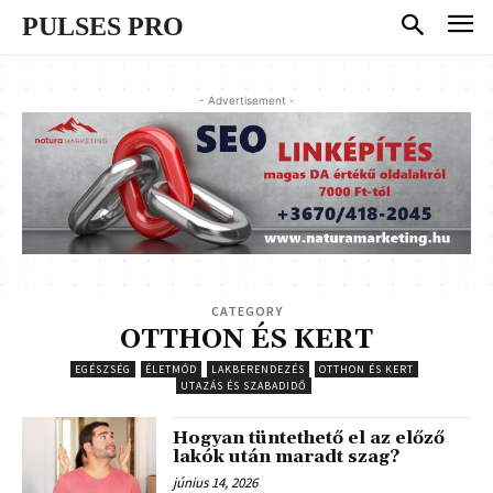
PULSES PRO
- Advertisement -
CATEGORY
OTTHON ÉS KERT
EGÉSZSÉG
ÉLETMÓD
LAKBERENDEZÉS
OTTHON ÉS KERT
UTAZÁS ÉS SZABADIDŐ
Hogyan tüntethető el az előző
lakók után maradt szag?
június 14, 2026