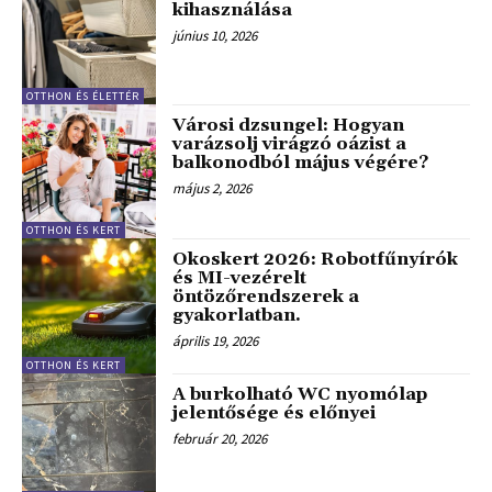
kihasználása
június 10, 2026
OTTHON ÉS ÉLETTÉR
Városi dzsungel: Hogyan
varázsolj virágzó oázist a
balkonodból május végére?
május 2, 2026
OTTHON ÉS KERT
Okoskert 2026: Robotfűnyírók
és MI-vezérelt
öntözőrendszerek a
gyakorlatban.
április 19, 2026
OTTHON ÉS KERT
A burkolható WC nyomólap
jelentősége és előnyei
február 20, 2026