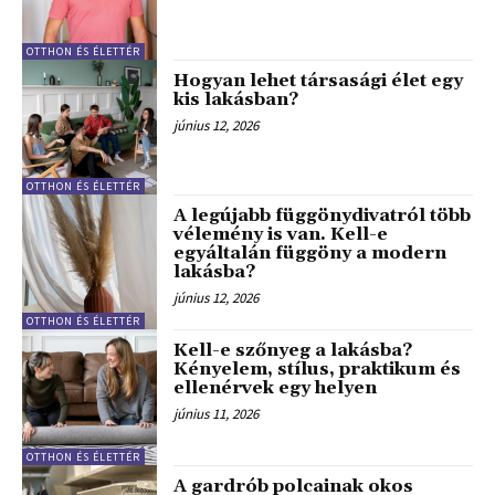
OTTHON ÉS ÉLETTÉR
Hogyan lehet társasági élet egy
kis lakásban?
június 12, 2026
OTTHON ÉS ÉLETTÉR
A legújabb függönydivatról több
vélemény is van. Kell-e
egyáltalán függöny a modern
lakásba?
június 12, 2026
OTTHON ÉS ÉLETTÉR
Kell-e szőnyeg a lakásba?
Kényelem, stílus, praktikum és
ellenérvek egy helyen
június 11, 2026
OTTHON ÉS ÉLETTÉR
A gardrób polcainak okos