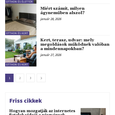
OTTHON ÉS ÉLETTÉR
Miért számít, milyen
ágyneműben alszol?
január 28, 2026
OTTHON ÉS KERT
Kert, terasz, udvar: mely
megoldások működnek valóban
a mindennapokban?
január 27, 2026
OTTHON ÉS KERT
1
2
3
Friss cikkek
Hogyan mozgatják az internetes