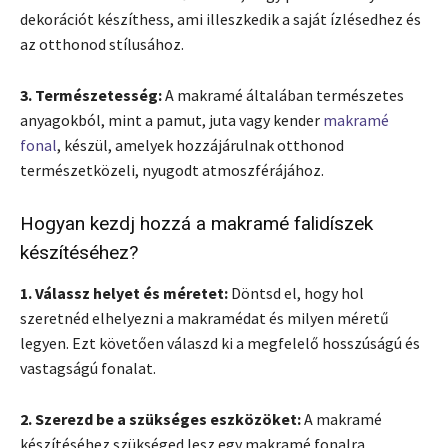
dekorációt készíthess, ami illeszkedik a saját ízlésedhez és
az otthonod stílusához.
3. Természetesség:
A makramé általában természetes
anyagokból, mint a pamut, juta vagy kender
makramé
fonal
, készül, amelyek hozzájárulnak otthonod
természetközeli, nyugodt atmoszférájához.
Hogyan kezdj hozzá a makramé falidíszek
készítéséhez?
1. Válassz helyet és méretet:
Döntsd el, hogy hol
szeretnéd elhelyezni a makramédat és milyen méretű
legyen. Ezt követően válaszd ki a megfelelő hosszúságú és
vastagságú fonalat.
2. Szerezd be a szükséges eszközöket:
A makramé
készítéséhez szükséged lesz egy makramé fonalra,