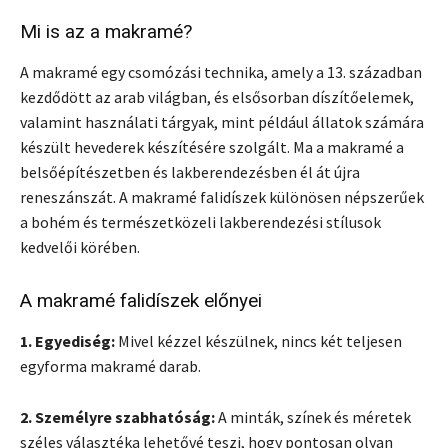
Mi is az a makramé?
A makramé egy csomózási technika, amely a 13. században
kezdődött az arab világban, és elsősorban díszítőelemek,
valamint használati tárgyak, mint például állatok számára
készült hevederek készítésére szolgált. Ma a makramé a
belsőépítészetben és lakberendezésben él át újra
reneszánszát. A makramé falidíszek különösen népszerűek
a bohém és természetközeli lakberendezési stílusok
kedvelői körében.
A makramé falidíszek előnyei
1. Egyediség:
Mivel kézzel készülnek, nincs két teljesen
egyforma makramé darab.
2. Személyre szabhatóság:
A minták, színek és méretek
széles választéka lehetővé teszi, hogy pontosan olyan