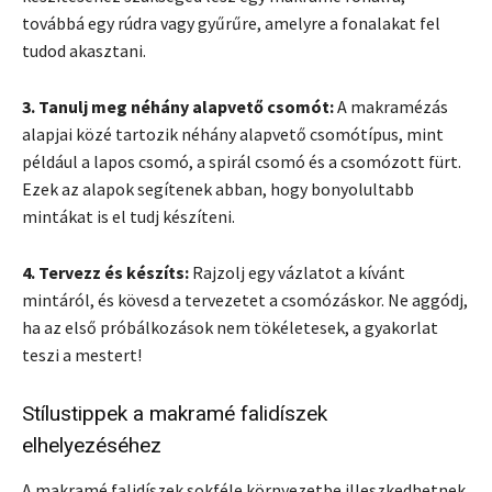
továbbá egy rúdra vagy gyűrűre, amelyre a fonalakat fel
tudod akasztani.
3. Tanulj meg néhány alapvető csomót:
A makramézás
alapjai közé tartozik néhány alapvető csomótípus, mint
például a lapos csomó, a spirál csomó és a csomózott fürt.
Ezek az alapok segítenek abban, hogy bonyolultabb
mintákat is el tudj készíteni.
4. Tervezz és készíts:
Rajzolj egy vázlatot a kívánt
mintáról, és kövesd a tervezetet a csomózáskor. Ne aggódj,
ha az első próbálkozások nem tökéletesek, a gyakorlat
teszi a mestert!
Stílustippek a makramé falidíszek
elhelyezéséhez
A makramé falidíszek sokféle környezetbe illeszkedhetnek.