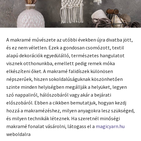
A makramé művészete az utóbbi években újra divatba jött,
és ez nem véletlen. Ezek a gondosan csomózott, textil
alapú dekorációk egyedülálló, természetes hangulatot
visznek otthonunkba, emellett pedig remek móka
elkészíteni őket. A makramé falidíszek különösen
népszerűek, hiszen sokoldalúságuknak köszönhetően
szinte minden helyiségben megállják a helyüket, legyen
szó nappaliról, hálószobáról vagy akár a bejárati
előszobáról. Ebben a cikkben bemutatjuk, hogyan kezdj
hozzá a makramézéshez, milyen anyagokra lesz szükséged,
és milyen technikák léteznek. Ha szeretnél minőségi
makramé fonalat vásárolni, látogass el a
magicyarn.hu
weboldalra