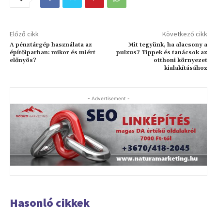
Előző cikk
Következő cikk
A pénztárgép használata az
Mit tegyünk, ha alacsony a
építőiparban: mikor és miért
pulzus? Tippek és tanácsok az
előnyös?
otthoni környezet
kialakításához
- Advertisement -
Hasonló cikkek