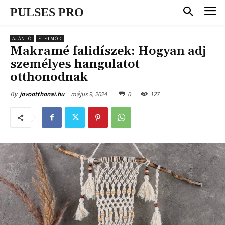
PULSES PRO
AJÁNLÓ
ÉLETMÓD
Makramé falidíszek: Hogyan adj
személyes hangulatot
otthonodnak
május 9, 2024
0
127
By
jovootthonai.hu