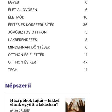
EGYÉB
0
ÉLET A JÖVŐBEN
6
ÉLETMÓD
10
ÉPÍTÉS ÉS KORSZERŰSÍTÉS
36
JÖVŐBIZTOS OTTHON
5
LAKBERENDEZÉS
8
MINDENNAPI DÖNTÉSEK
6
OTTHON ÉS ÉLETTÉR
11
OTTHON ÉS KERT
47
TECH
11
Népszerű
Házi pókok fajtái – kikkel
élünk együtt a lakásban?
június 17, 2025