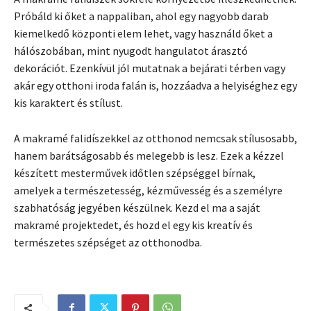
Próbáld ki őket a nappaliban, ahol egy nagyobb darab
kiemelkedő központi elem lehet, vagy használd őket a
hálószobában, mint nyugodt hangulatot árasztó
dekorációt. Ezenkívül jól mutatnak a bejárati térben vagy
akár egy otthoni iroda falán is, hozzáadva a helyiséghez egy
kis karaktert és stílust.
A makramé falidíszekkel az otthonod nemcsak stílusosabb,
hanem barátságosabb és melegebb is lesz. Ezek a kézzel
készített mesterművek időtlen szépséggel bírnak,
amelyek a természetesség, kézművesség és a személyre
szabhatóság jegyében készülnek. Kezd el ma a saját
makramé projektedet, és hozd el egy kis kreatív és
természetes szépséget az otthonodba.