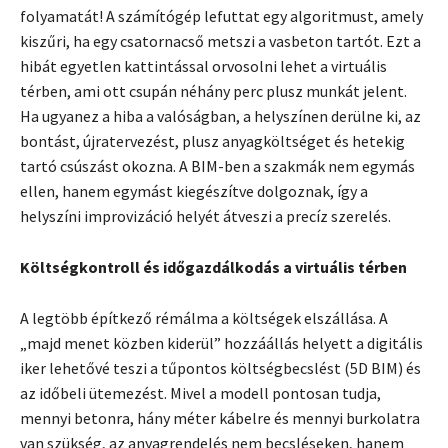
folyamatát! A számítógép lefuttat egy algoritmust, amely
kiszűri, ha egy csatornacső metszi a vasbeton tartót. Ezt a
hibát egyetlen kattintással orvosolni lehet a virtuális
térben, ami ott csupán néhány perc plusz munkát jelent.
Ha ugyanez a hiba a valóságban, a helyszínen derülne ki, az
bontást, újratervezést, plusz anyagköltséget és hetekig
tartó csúszást okozna. A BIM-ben a szakmák nem egymás
ellen, hanem egymást kiegészítve dolgoznak, így a
helyszíni improvizáció helyét átveszi a precíz szerelés.
Költségkontroll és időgazdálkodás a virtuális térben
A legtöbb építkező rémálma a költségek elszállása. A
„majd menet közben kiderül” hozzáállás helyett a digitális
iker lehetővé teszi a tűpontos költségbecslést (5D BIM) és
az időbeli ütemezést. Mivel a modell pontosan tudja,
mennyi betonra, hány méter kábelre és mennyi burkolatra
van szükség, az anyagrendelés nem becsléseken, hanem