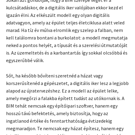
kulcsátadáskor, de a digitális iker valójában ekkor kezd el
igazán élni. Az elkészült modell egy olyan digitális
adatvagyon, amely az épület teljes életciklusa alatt veled
marad. Ha tíz év múlva elromlik egy szelep a falban, nem
kell találomra bontani a burkolatot: a modell megmutatja
neked a pontos helyét, a típusát és a szerelési útmutatóját
is. Az üzemeltetés és a karbantartás így sokkal olcsóbbá és
egyszerűbbé válik.
Sőt, ha később bővíteni szeretnéd a házat vagy
korszerűsítenéd a gépészetet, a digitális iker lesz a legjobb
alapod az újratervezéshez. Ez a modell az épület lelke,
amely megőrzi a falakba épített tudást az utókornak is. A
BIM tehát nemcsak egy építőipari szoftver, hanem egy
hosszú távú befektetés, amely biztosítja, hogy az
ingatlanod értéke és fenntarthatósága évtizedekig
megmaradjon. Te nemcsak egy házat építesz, hanem egy