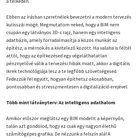
a telkeden.
Ebben az írásban szeretnélek bevezetni a modern tervezés
kulisszái mögé. Megmutatom neked, hogy a BIM nem
csupán egy látványos 3D-s rajz, hanem egy intelligens
adatbázis, amely forradalmasítja a közös munkát az
építész, a mérnök és a kivitelező között. Ha valaha is féltél
attól, hogy az építkezésed egy végeláthatatlan
pénznyelővé válik a tervezési hibák miatt, akkor a digitális
ikrek technológiája lesz a te legfőbb szövetségesed.
Fedezzük fel együtt, hogyan építhetsz okosabban,
pontosabban és stresszmentesen a digitalizáció erejével.
Több mint látványterv: Az intelligens adathalom
Amikor először meglátsz egy BIM modellt a képernyőn,
talán azt gondolod, hogy ez csak egy nagyon élethű
számítógépes grafika. De nézzünk a felszín alá! A