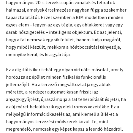
hagyományos 2D-s tervek csupán vonalak és feliratok
halmazai, amelyek értelmezése nagyban függ a szakember
tapasztalatától. Ezzel szemben a BIM modellben minden
egyes elem – legyen az egy tégla, egy ablakkeret vagy egy
darab hőszigetelés – intelligens objektum. Ez azt jelenti,
hogy a fal nemcsak egy sík felület, hanem tudja magáról,
hogy miből készült, mekkora a hőátbocsátási tényezője,
mennyibe kerül, és ki a gyártója.
Ez a digitális iker tehát egy olyan virtuális másolat, amely
hordozza az épület minden fizikai és funkcionális
jellemzőjét. Ha a tervező megváltoztatja egy ablak
méretét, a rendszer automatikusan frissíti az
anyagkigyűjtést, újraszámolja a fal teherbírását és jelzi, ha
az új méret beleütközik egy elektromos vezetékbe. Ez a
mélységű információkezelés az, ami kiemeli a BIM-et a
hagyományos tervezési módszerek közül. Te, mint
megrendelő, nemcsak egy képet kapsz a leendő házadról,