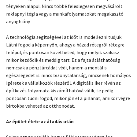
tényeken alapul. Nincs többé feleslegesen megvásárolt
raklapnyi tégla vagy a munkafolyamatokat megakasztó
anyaghiány.
A technológia segítségével az időt is modellezni tudjuk.
Látni fogod a képernyőn, ahogy a házad rétegről rétegre
felépül, és pontosan követheted, hogy melyik szakasz
mikor kezdődik és meddig tart. Ez a fajta átláthatóság
nemcsak a pénztárcádat védi, hanem a mentális
egészségedet is: nincs bizonytalanság, nincsenek homályos
ígéretek a vállalkozók részéről. A digitális iker révén az
építkezés folyamata kiszámíthatóvá válik, te pedig
pontosan tudni fogod, mikor jön el a pillanat, amikor végre
birtokba veheted az otthonodat.
Az épület élete az átadás után
Sokan azt gondolják, hogy a BIM szerepe véget ér a