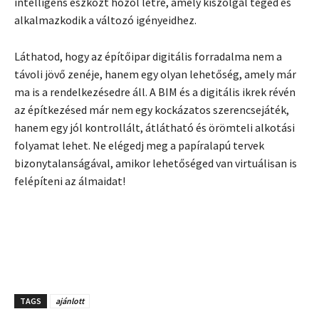
intelligens eszközt hozol létre, amely kiszolgál téged és
alkalmazkodik a változó igényeidhez.
Láthatod, hogy az építőipar digitális forradalma nem a
távoli jövő zenéje, hanem egy olyan lehetőség, amely már
ma is a rendelkezésedre áll. A BIM és a digitális ikrek révén
az építkezésed már nem egy kockázatos szerencsejáték,
hanem egy jól kontrollált, átlátható és örömteli alkotási
folyamat lehet. Ne elégedj meg a papíralapú tervek
bizonytalanságával, amikor lehetőséged van virtuálisan is
felépíteni az álmaidat!
TAGS
ajánlott