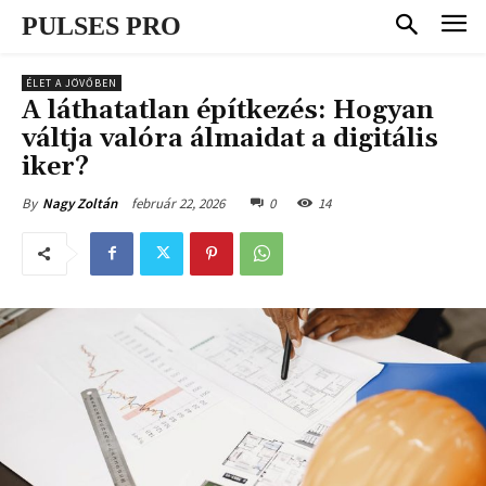
PULSES PRO
ÉLET A JÖVŐBEN
A láthatatlan építkezés: Hogyan
váltja valóra álmaidat a digitális
iker?
február 22, 2026
0
14
By
Nagy Zoltán