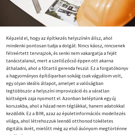
Képzeld el, hogy az építkezés helyszínén állsz, ahol
mindenki pontosan tudja a dolgát. Nincs káosz, nincsenek
félreértett tervrajzok, és senki nem vakargatja a fejét
tanácstalanul, mert a szellőzőcső éppen ott akarna
áthaladni, ahol a főtartó gerenda feszül. Ez a forgatókönyv
a hagyományos építőiparban sokáig csak vágyálom volt,
egy olyan ideális állapot, amelyet a valóságban
legtöbbször a helyszíni improvizáció és a váratlan
költségek zaja nyomott el. Azonban beléptünk egy új
korszakba, ahol a házad nem téglákkal, hanem adatokkal
kezdődik. Ez a BIM, azaz az épületinformációs modellezés
világa, ahol létrehozzuk leendő otthonod tökéletes
digitális ikrét, mielőtt még az első ásónyom megtörténne