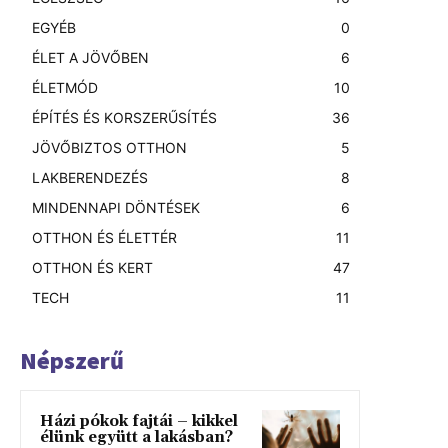
EGYÉB
0
ÉLET A JÖVŐBEN
6
ÉLETMÓD
10
ÉPÍTÉS ÉS KORSZERŰSÍTÉS
36
JÖVŐBIZTOS OTTHON
5
LAKBERENDEZÉS
8
MINDENNAPI DÖNTÉSEK
6
OTTHON ÉS ÉLETTÉR
11
OTTHON ÉS KERT
47
TECH
11
Népszerű
Házi pókok fajtái – kikkel
élünk együtt a lakásban?