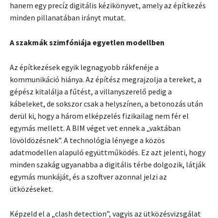
hanem egy precíz digitális kézikönyvet, amely az építkezés
minden pillanatában irányt mutat.
A szakmák szimfóniája egyetlen modellben
Az építkezések egyik legnagyobb rákfenéje a
kommunikáció hiánya. Az építész megrajzolja a tereket, a
gépész kitalálja a fűtést, a villanyszerelő pedig a
kábeleket, de sokszor csak a helyszínen, a betonozás után
derül ki, hogy a három elképzelés fizikailag nem fér el
egymás mellett. A BIM véget vet ennek a „vaktában
lövöldözésnek”. A technológia lényege a közös
adatmodellen alapuló együttműködés. Ez azt jelenti, hogy
minden szakág ugyanabba a digitális térbe dolgozik, látják
egymás munkáját, és a szoftver azonnal jelzi az
ütközéseket.
Képzeld el a „clash detection”, vagyis az ütközésvizsgálat