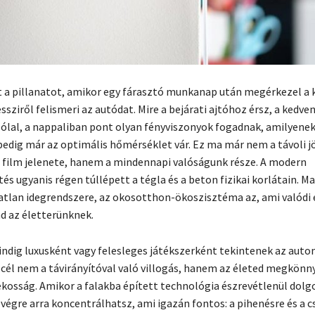
t a pillanatot, amikor egy fárasztó munkanap után megérkezel a 
sziről felismeri az autódat. Mire a bejárati ajtóhoz érsz, a kedve
lal, a nappaliban pont olyan fényviszonyok fogadnak, amilyenek
edig már az optimális hőmérséklet vár. Ez ma már nem a távoli j
fi film jelenete, hanem a mindennapi valóságunk része. A modern
s ugyanis régen túllépett a tégla és a beton fizikai korlátain. M
atlan idegrendszere, az okosotthon-ökoszisztéma az, ami valódi 
d az életterünknek.
dig luxusként vagy felesleges játékszerként tekintenek az auto
i cél nem a távirányítóval való villogás, hanem az életed megkönny
kosság. Amikor a falakba épített technológia észrevétlenül dolgo
 végre arra koncentrálhatsz, ami igazán fontos: a pihenésre és a c