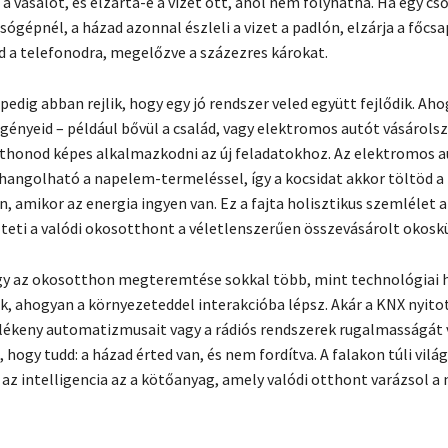
a vasalót, és elzárta-e a vizet ott, ahol nem folyhatna. Ha egy cs
ógépnél, a házad azonnal észleli a vizet a padlón, elzárja a főcsa
ld a telefonodra, megelőzve a százezres károkat.
pedig abban rejlik, hogy egy jó rendszer veled együtt fejlődik. Aho
gényeid – például bővül a család, vagy elektromos autót vásárolsz 
tthonod képes alkalmazkodni az új feladatokhoz. Az elektromos a
hangolható a napelem-termeléssel, így a kocsidat akkor töltöd a
, amikor az energia ingyen van. Ez a fajta holisztikus szemlélet a
ti a valódi okosotthont a véletlenszerűen összevásárolt okoskü
y az okosotthon megteremtése sokkal több, mint technológiai h
k, ahogyan a környezeteddel interakcióba lépsz. Akár a KNX nyito
ékeny automatizmusait vagy a rádiós rendszerek rugalmasságát v
hogy tudd: a házad érted van, és nem fordítva. A falakon túli vilá
az intelligencia az a kötőanyag, amely valódi otthont varázsol a 