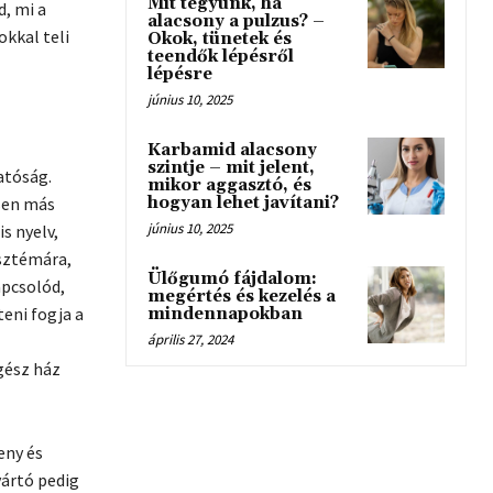
Mit tegyünk, ha
, mi a
alacsony a pulzus? –
okkal teli
Okok, tünetek és
teendők lépésről
lépésre
június 10, 2025
Karbamid alacsony
szintje – mit jelent,
atóság.
mikor aggasztó, és
esen más
hogyan lehet javítani?
június 10, 2025
s nyelv,
isztémára,
Ülőgumó fájdalom:
apcsolód,
megértés és kezelés a
eni fogja a
mindennapokban
április 27, 2024
gész ház
eny és
yártó pedig