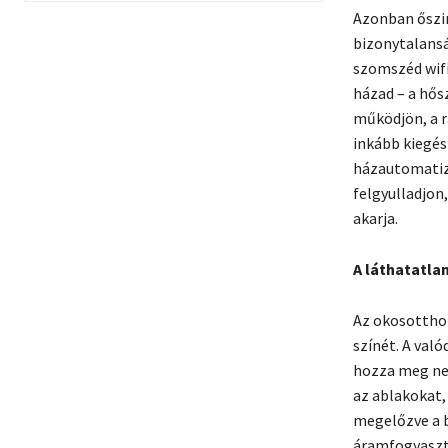
Azonban őszin
bizonytalansá
szomszéd wifi
házad – a hős
működjön, a r
inkább kiegés
házautomatizá
felgyulladjon
akarja.
A láthatatla
Az okosotthon
színét. A val
hozza meg nek
az ablakokat,
megelőzve a b
áramfogyasztá