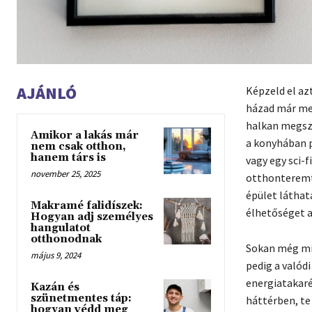
AJÁNLÓ
Képzeld el az
házad már mes
halkan megszó
Amikor a lakás már
a konyhában p
nem csak otthon,
hanem társ is
vagy egy sci-
november 25, 2025
otthonteremté
épület láthat
Makramé falidíszek:
élhetőséget a
Hogyan adj személyes
hangulatot
otthonodnak
Sokan még min
május 9, 2024
pedig a valód
energiatakaré
Kazán és
szünetmentes táp:
háttérben, te
hogyan védd meg