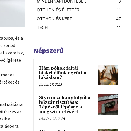
MINDENNAPI DÖNTÉSEK
6
OTTHON ÉS ÉLETTÉR
11
OTTHON ÉS KERT
47
TECH
11
kapuba, és a
nc zenéd
Népszerű
et szeretsz,
övő ígérete
Házi pókok fajtái –
kikkel élünk együtt a
a már az
lakásban?
értéket és
június 17, 2025
Styron zuhanyfolyóka
bűzzár tisztítása:
matizálásra,
Lépésről lépésre a
ítése és az
megszüntetésért
zik a
október 22, 2025
saládodra.