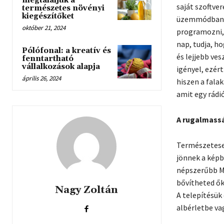
megtaláljuk a
saját szoftve
természetes növényi
kiegészítőket
üzemmódban re
október 21, 2024
programozni, 
nap, tudja, ho
Pólófonal: a kreatív és
és lejjebb ves
fenntartható
vállalkozások alapja
igényel, ezért
április 26, 2024
hiszen a fala
amit egy rádi
A rugalmass
Természetesen
jönnek a képb
népszerűbb Ma
bővítheted ők
Nagy Zoltán
A telepítésük
albérletbe va