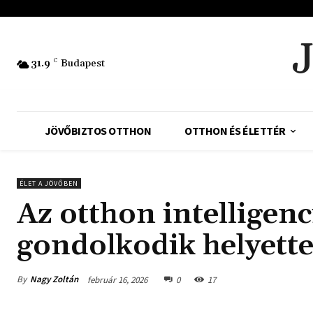
31.9
C
Budapest
JÖVŐBIZTOS OTTHON
OTTHON ÉS ÉLETTÉR
ÉLET A JÖVŐBEN
Az otthon intelligen
gondolkodik helyett
By
Nagy Zoltán
február 16, 2026
0
17