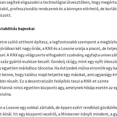
ban segítek eligazodni a technológiai útvesztőben, hogy megértsd
abil, professzionális rendszerek és a könnyen elérhető, de korlát
özött.
tabilitás bajnokai
etre szóló otthont építesz, a legfontosabb szempont a megbízh
óriában két nagy óriás, a KNX és a Loxone uralja a piacot, de telj
el. A KNX egy világszerte elfogadott szabvány, egyfajta univerzáli
száz gyártó eszköze beszél. Gondolj rá úgy, mint egy nyílt ökosz
 egyetlen márkához láncolva. Ha évtizedek múlva elromlik egy k
z benne, hogy találsz majd helyette egy másikat, ami ugyanúgy ért
bi részét. Ez a decentralizált felépítés teszi a KNX-et szinte
tlanná: nincs egyetlen központi agy, amelynek hibája esetén az e
rulna.
 a Loxone egy sokkal zártabb, de éppen ezért rendkívül gördülék
t kínál. Itt egy központi vezérlő, a Miniserver irányít mindent, a g