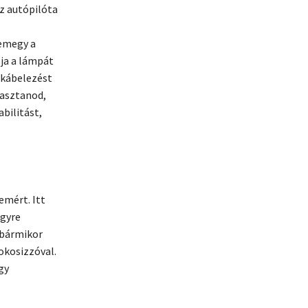
az autópilóta
lemegy a
lja a lámpát
szkábelezést
lasztanod,
bilitást,
emért. Itt
egyre
 bármikor
okosizzóval.
gy