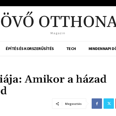
csütörtök, augusztus 6, 2026
JÖVŐ OTTHONA
Magazin
ÉPÍTÉS ÉS KORSZERŰSÍTÉS
TECH
MINDENNAPI D
ciája: Amikor a házad
ed
Megosztás