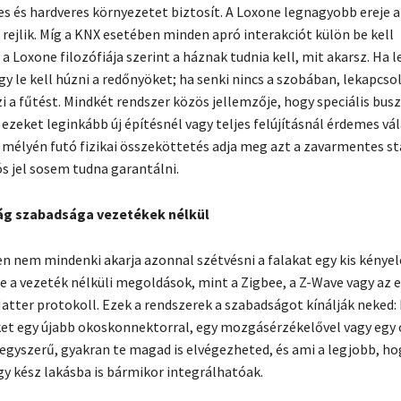
res és hardveres környezetet biztosít. A Loxone legnagyobb ereje 
jlik. Míg a KNX esetében minden apró interakciót külön be kell
a Loxone filozófiája szerint a háznak tudnia kell, mit akarsz. Ha 
gy le kell húzni a redőnyöket; ha senki nincs a szobában, lekapcso
zi a fűtést. Mindkét rendszer közös jellemzője, hogy speciális bu
 ezeket leginkább új építésnél vagy teljes felújításnál érdemes vá
k mélyén futó fizikai összeköttetés adja meg azt a zavarmentes sta
ós jel sosem tudna garantálni.
ág szabadsága vezetékek nélkül
 nem mindenki akarja azonnal szétvésni a falakat egy kis kényel
e a vezeték nélküli megoldások, mint a Zigbee, a Z-Wave vagy az 
tter protokoll. Ezek a rendszerek a szabadságot kínálják neked:
et egy újabb okoskonnektorral, egy mozgásérzékelővel vagy egy 
 egyszerű, gyakran te magad is elvégezheted, és ami a legjobb, ho
gy kész lakásba is bármikor integrálhatóak.