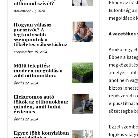
Ebben az írás
otthonod szívét?
különbség a st
november 19, 2024
megoldások k
Hogyan válassz
porszívót? A
A vezetékes s
legfontosabb
szempontok a
tökéletes választáshoz
Amikor egy él
szeptember 19, 2024
Ebben a kateg
megközelítéss
Műfű telepítés:
modern megoldás a
amelyet több 
zöld otthonokhoz
ahol nem vagy
április 22, 2024
biztos lehets
rendszered töb
Elektromos autó
töltők az otthonokban:
elpusztíthata
minden, amit tudni
sötétségbe bo
érdemes
április 22, 2024
Ezzel szemben
Egyre több konyhában
logikus világo