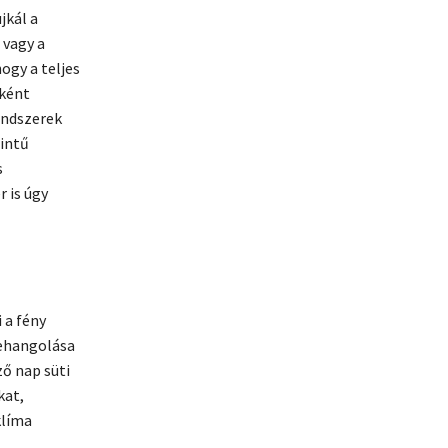
jkál a
 vagy a
ogy a teljes
gként
endszerek
zintű
s
 is úgy
 a fény
zehangolása
ő nap süti
kat,
klíma