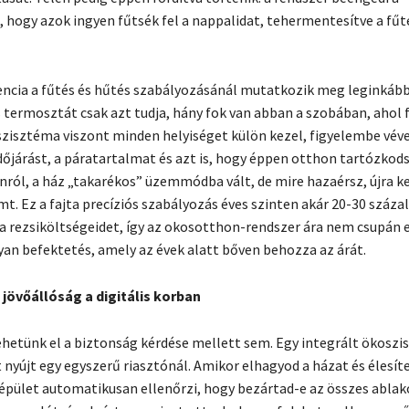
 hogy azok ingyen fűtsék fel a nappalidat, tehermentesítve a fűt
gencia a fűtés és hűtés szabályozásánál mutatkozik meg leginkább
ermosztát csak azt tudja, hány fok van abban a szobában, ahol f
zisztéma viszont minden helyiséget külön kezel, figyelembe véve
időjárást, a páratartalmat és azt is, hogy éppen otthon tartózkods
ról, a ház „takarékos” üzemmódba vált, de mire hazaérsz, újra k
t. Ez a fajta precíziós szabályozás éves szinten akár 20-30 százal
a rezsiköltségeidet, így az okosotthon-rendszer ára nem csupán e
an befektetés, amely az évek alatt bőven behozza az árát.
jövőállóság a digitális korban
etünk el a biztonság kérdése mellett sem. Egy integrált ökosz
 nyújt egy egyszerű riasztónál. Amikor elhagyod a házat és élesít
 épület automatikusan ellenőrzi, hogy bezártad-e az összes ablak