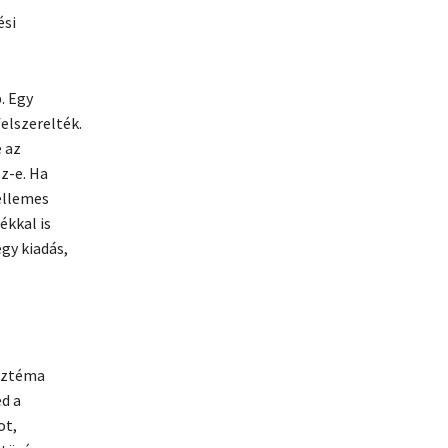
ési
. Egy
elszerelték.
 az
z-e. Ha
ellemes
ékkal is
gy kiadás,
isztéma
ed a
ot,