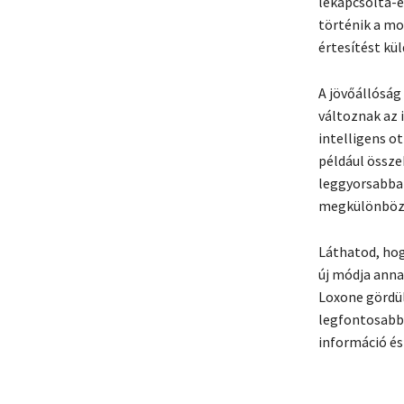
lekapcsolta-e 
történik a mos
értesítést kü
A jövőállóság 
változnak az i
intelligens o
például össze
leggyorsabban
megkülönbözte
Láthatod, hog
új módja anna
Loxone gördül
legfontosabb, 
információ és 