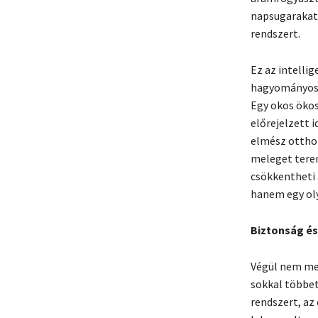
napsugarakat,
rendszert.
Ez az intelli
hagyományos t
Egy okos ökos
előrejelzett 
elmész otthon
meleget terem
csökkentheti 
hanem egy oly
Biztonság és 
Végül nem meh
sokkal többet
rendszert, az