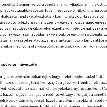
tének kell lennem veled: a vezeték nélküli világban mindig ott bu
g. Egy vastagabb vasbeton födém, egy zavaró mikrohullámú sütő
-hálózata mind akadályozhatja a kommunikációt. Ha az a célod, h
zivattyútól a biztonsági rendszerig – egyetlen összefüggő egysé
ádiós megoldások gyakran elvéreznek a komplexitásnál. Ezek a r
zítőnek vagy részmegoldásnak kiválóak, de egy professzionális s
lásnál a vezetékes alap az, ami garantálja, hogy a lámpa akkor i
, amikor megnyomod a kapcsolót, és ne csak akkor, amikor a router
n spórolás művészete
 igazi értéke nem abban rejlik, hogy a telefonodról tudod állítani
ódi hasznot az energiahatékonyság és a gépészeti rendszerek öss
ed. Képzeld el az automatizált árnyékolást: nyáron, amikor a tűz
 a házad magától leengedi a redőnyöket vagy elforgatja a lamellá
első terek túlmelegedését. Ezzel drasztikusan csökkentheted a 
sát. Télen pedig éppen fordítva történik: a rendszer beengedi a