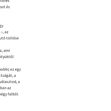
őtörés
pot és
gy
–, az
utó töltése
z, ami
tyüktől.
obbi; ez egy
ttságát, a
álasztod, a
gban az
négy falból.