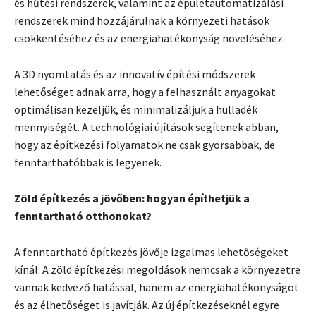
és hűtési rendszerek, valamint az épületautomatizálási
rendszerek mind hozzájárulnak a környezeti hatások
csökkentéséhez és az energiahatékonyság növeléséhez.
A 3D nyomtatás és az innovatív építési módszerek
lehetőséget adnak arra, hogy a felhasznált anyagokat
optimálisan kezeljük, és minimalizáljuk a hulladék
mennyiségét. A technológiai újítások segítenek abban,
hogy az építkezési folyamatok ne csak gyorsabbak, de
fenntarthatóbbak is legyenek.
Zöld építkezés a jövőben: hogyan építhetjük a
fenntartható otthonokat?
A fenntartható építkezés jövője izgalmas lehetőségeket
kínál. A zöld építkezési megoldások nemcsak a környezetre
vannak kedvező hatással, hanem az energiahatékonyságot
és az élhetőséget is javítják. Az új építkezéseknél egyre