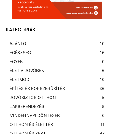
KATEGÓRIÁK
AJÁNLÓ
10
EGÉSZSÉG
16
EGYÉB
0
ÉLET A JÖVŐBEN
6
ÉLETMÓD
10
ÉPÍTÉS ÉS KORSZERŰSÍTÉS
36
JÖVŐBIZTOS OTTHON
5
LAKBERENDEZÉS
8
MINDENNAPI DÖNTÉSEK
6
OTTHON ÉS ÉLETTÉR
11
OTTHON ÉS KERT
47