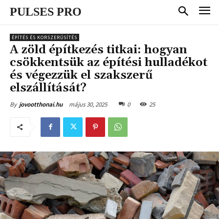
PULSES PRO
ÉPÍTÉS ÉS KORSZERŰSÍTÉS
A zöld építkezés titkai: hogyan
csökkentsük az építési hulladékot
és végezzük el szakszerű
elszállítását?
május 30, 2025
0
25
By
jovootthonai.hu