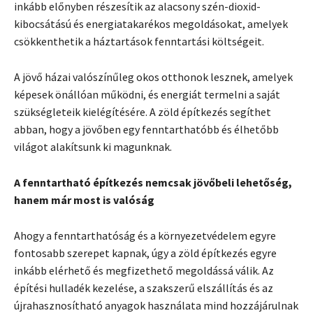
inkább előnyben részesítik az alacsony szén-dioxid-
kibocsátású és energiatakarékos megoldásokat, amelyek
csökkenthetik a háztartások fenntartási költségeit.
A jövő házai valószínűleg okos otthonok lesznek, amelyek
képesek önállóan működni, és energiát termelni a saját
szükségleteik kielégítésére. A zöld építkezés segíthet
abban, hogy a jövőben egy fenntarthatóbb és élhetőbb
világot alakítsunk ki magunknak.
A fenntartható építkezés nemcsak jövőbeli lehetőség,
hanem már most is valóság
Ahogy a fenntarthatóság és a környezetvédelem egyre
fontosabb szerepet kapnak, úgy a zöld építkezés egyre
inkább elérhető és megfizethető megoldássá válik. Az
építési hulladék kezelése, a szakszerű elszállítás és az
újrahasznosítható anyagok használata mind hozzájárulnak