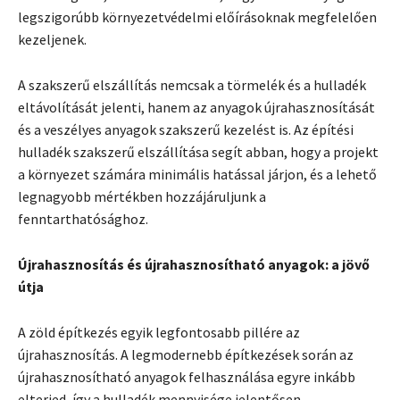
legszigorúbb környezetvédelmi előírásoknak megfelelően
kezeljenek.
A szakszerű elszállítás nemcsak a törmelék és a hulladék
eltávolítását jelenti, hanem az anyagok újrahasznosítását
és a veszélyes anyagok szakszerű kezelést is. Az építési
hulladék szakszerű elszállítása segít abban, hogy a projekt
a környezet számára minimális hatással járjon, és a lehető
legnagyobb mértékben hozzájáruljunk a
fenntarthatósághoz.
Újrahasznosítás és újrahasznosítható anyagok: a jövő
útja
A zöld építkezés egyik legfontosabb pillére az
újrahasznosítás. A legmodernebb építkezések során az
újrahasznosítható anyagok felhasználása egyre inkább
elterjed, így a hulladék mennyisége jelentősen