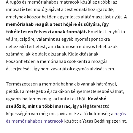
A rugós és memóriahabos matracok közül az utóbbi az
innovatív technológiájával a test vonalához igazodik,
amelynek köszönhetően egyenletes alátámasztást nyújt.
A
memóriahab reagál a test hőjére és súlyára, így
tökéletesen felveszi annak formáját.
Emellett enyhíti a
vállra, csípőre, valamint az egyéb nyomáspontokra
nehezedő terhelést, ami különösen előnyös lehet azok
számára, akik oldalt alszanak. Kialakításának
köszönhetően a memóriahab csökkenti a mozgás
átterjedését, így nem zavarjátok egymás alvását sem.
Természetesen a memóriahabnak is vannak hátrányai,
például a melegebb éjszakákon kényelmetlenebbé válhat,
ugyanis hajlamos megtartani a testhőt.
Kevésbé
szellőzik, mint a többi matrac,
így a légáteresztő
képességén van még mit javítani. Ez a fő különbség a
rugós
és memóriahabos matracok
között a Yatas Bedding szerint.