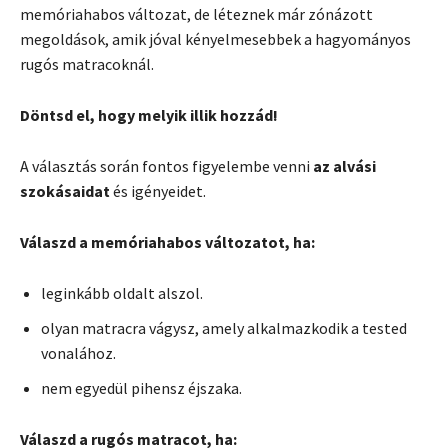
memóriahabos változat, de léteznek már zónázott
megoldások, amik jóval kényelmesebbek a hagyományos
rugós matracoknál.
Döntsd el, hogy melyik illik hozzád!
A választás során fontos figyelembe venni
az alvási
szokásaidat
és igényeidet.
Válaszd a memóriahabos változatot, ha:
leginkább oldalt alszol.
olyan matracra vágysz, amely alkalmazkodik a tested
vonalához.
nem egyedül pihensz éjszaka.
Válaszd a rugós matracot, ha: