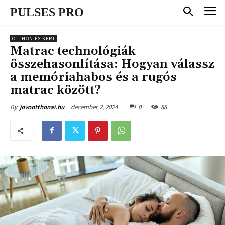
PULSES PRO
OTTHON ÉS KERT
Matrac technológiák
összehasonlítása: Hogyan válassz
a memóriahabos és a rugós
matrac között?
december 2, 2024
0
88
By
jovootthonai.hu