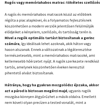
Rugós vagy memóriahabos matrac: tökéletes szellőzés
A rugós és memóriahabos matracok közül az előbbiek
régóta a piac alapkövei, és a folyamatos fejlesztésnek
köszönhetően a modern verziók jelentősen felülmúlják
elődjeiket a kényelem, szellőzés, és tartósság terén is.
Mivel a rugók optimális tartást biztosítanak a gerinc
számára
, így ideálisak lehet azoknak, akik háton vagy
hason alszanak. Ennek a változatnak a légáteresztése
természetesebb, mint a memóriahabos matracoké, ami
kellemesebb hőérzetet nyújt. A rugók szerkezete rendkívül
tartós, amelynek köszönhetően éveken keresztül
pihentető alvást biztosítanak.
Hátránya, hogy ha gyakran mozgolódsz éjszaka, akkor
azt a párod is biztosan megérzi majd
, ugyanis rugók
mozgása könnyen átgyűrűzhet a másik oldalra. Emellett
nem követi olyan precízen a tested vonalát, mint a