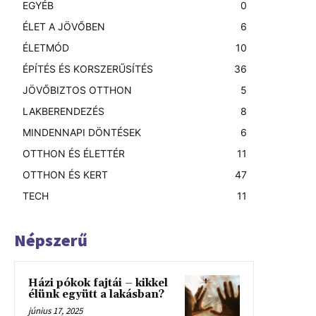
EGYÉB
0
ÉLET A JÖVŐBEN
6
ÉLETMÓD
10
ÉPÍTÉS ÉS KORSZERŰSÍTÉS
36
JÖVŐBIZTOS OTTHON
5
LAKBERENDEZÉS
8
MINDENNAPI DÖNTÉSEK
6
OTTHON ÉS ÉLETTÉR
11
OTTHON ÉS KERT
47
TECH
11
Népszerű
Házi pókok fajtái – kikkel
élünk együtt a lakásban?
június 17, 2025