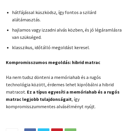
hátfájással küszködsz, így fontos a szilárd
alátámasztás.
hajlamos vagy izzadni alvás közben, és jó légáramlásra
van szükséged.
klasszikus, időtálló megoldást keresel.
Kompromisszumos megoldás: hibrid matrac
Ha nem tudsz dönteni a memóriahab és a rugós
technológia között, érdemes lehet kipróbálni a hibrid
matracot.
Ez a típus egyesíti a memóriahab és a rugós
matrac legjobb tulajdonságait
, így
kompromisszummentes alvásélményt nyújt.