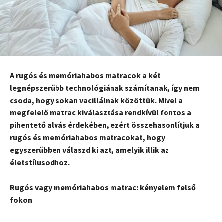
A rugós és memóriahabos matracok a két
legnépszerűbb technológiának számítanak, így nem
csoda, hogy sokan vacillálnak közöttük. Mivel a
megfelelő matrac kiválasztása rendkívül fontos a
pihentető alvás érdekében, ezért összehasonlítjuk a
rugós és memóriahabos matracokat, hogy
egyszerűbben válaszd ki azt, amelyik illik az
életstílusodhoz.
Rugós vagy memóriahabos matrac: kényelem felső
fokon