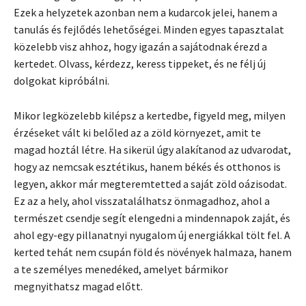
Ezek a helyzetek azonban nem a kudarcok jelei, hanem a
tanulás és fejlődés lehetőségei. Minden egyes tapasztalat
közelebb visz ahhoz, hogy igazán a sajátodnak érezd a
kertedet. Olvass, kérdezz, keress tippeket, és ne félj új
dolgokat kipróbálni.
Mikor legközelebb kilépsz a kertedbe, figyeld meg, milyen
érzéseket vált ki belőled az a zöld környezet, amit te
magad hoztál létre. Ha sikerül úgy alakítanod az udvarodat,
hogy az nemcsak esztétikus, hanem békés és otthonos is
legyen, akkor már megteremtetted a saját zöld oázisodat.
Ez az a hely, ahol visszatalálhatsz önmagadhoz, ahol a
természet csendje segít elengedni a mindennapok zaját, és
ahol egy-egy pillanatnyi nyugalom új energiákkal tölt fel. A
kerted tehát nem csupán föld és növények halmaza, hanem
a te személyes menedéked, amelyet bármikor
megnyithatsz magad előtt.