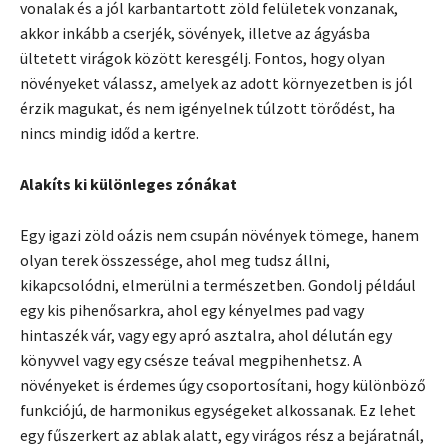
vonalak és a jól karbantartott zöld felületek vonzanak,
akkor inkább a cserjék, sövények, illetve az ágyásba
ültetett virágok között keresgélj. Fontos, hogy olyan
növényeket válassz, amelyek az adott környezetben is jól
érzik magukat, és nem igényelnek túlzott törődést, ha
nincs mindig időd a kertre.
Alakíts ki különleges zónákat
Egy igazi zöld oázis nem csupán növények tömege, hanem
olyan terek összessége, ahol meg tudsz állni,
kikapcsolódni, elmerülni a természetben. Gondolj például
egy kis pihenősarkra, ahol egy kényelmes pad vagy
hintaszék vár, vagy egy apró asztalra, ahol délután egy
könyvvel vagy egy csésze teával megpihenhetsz. A
növényeket is érdemes úgy csoportosítani, hogy különböző
funkciójú, de harmonikus egységeket alkossanak. Ez lehet
egy fűszerkert az ablak alatt, egy virágos rész a bejáratnál,