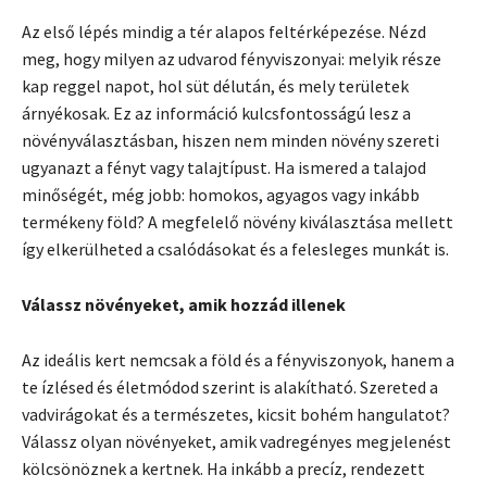
Az első lépés mindig a tér alapos feltérképezése. Nézd
meg, hogy milyen az udvarod fényviszonyai: melyik része
kap reggel napot, hol süt délután, és mely területek
árnyékosak. Ez az információ kulcsfontosságú lesz a
növényválasztásban, hiszen nem minden növény szereti
ugyanazt a fényt vagy talajtípust. Ha ismered a talajod
minőségét, még jobb: homokos, agyagos vagy inkább
termékeny föld? A megfelelő növény kiválasztása mellett
így elkerülheted a csalódásokat és a felesleges munkát is.
Válassz növényeket, amik hozzád illenek
Az ideális kert nemcsak a föld és a fényviszonyok, hanem a
te ízlésed és életmódod szerint is alakítható. Szereted a
vadvirágokat és a természetes, kicsit bohém hangulatot?
Válassz olyan növényeket, amik vadregényes megjelenést
kölcsönöznek a kertnek. Ha inkább a precíz, rendezett