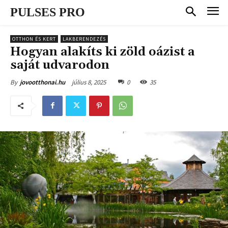
PULSES PRO
OTTHON ÉS KERT
LAKBERENDEZÉS
Hogyan alakíts ki zöld oázist a
saját udvarodon
július 8, 2025
0
35
By
jovootthonai.hu