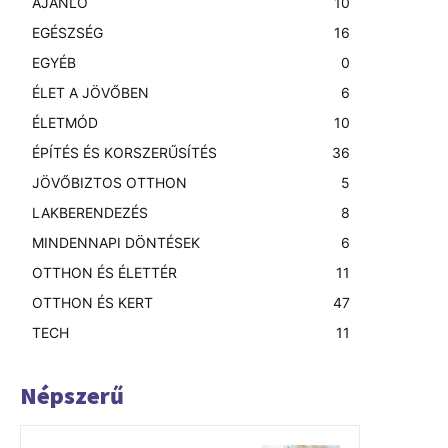
AJÁNLÓ
10
EGÉSZSÉG
16
EGYÉB
0
ÉLET A JÖVŐBEN
6
ÉLETMÓD
10
ÉPÍTÉS ÉS KORSZERŰSÍTÉS
36
JÖVŐBIZTOS OTTHON
5
LAKBERENDEZÉS
8
MINDENNAPI DÖNTÉSEK
6
OTTHON ÉS ÉLETTÉR
11
OTTHON ÉS KERT
47
TECH
11
Népszerű