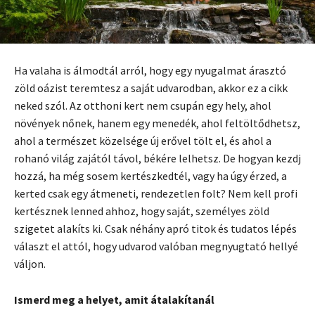
Ha valaha is álmodtál arról, hogy egy nyugalmat árasztó
zöld oázist teremtesz a saját udvarodban, akkor ez a cikk
neked szól. Az otthoni kert nem csupán egy hely, ahol
növények nőnek, hanem egy menedék, ahol feltöltődhetsz,
ahol a természet közelsége új erővel tölt el, és ahol a
rohanó világ zajától távol, békére lelhetsz. De hogyan kezdj
hozzá, ha még sosem kertészkedtél, vagy ha úgy érzed, a
kerted csak egy átmeneti, rendezetlen folt? Nem kell profi
kertésznek lenned ahhoz, hogy saját, személyes zöld
szigetet alakíts ki. Csak néhány apró titok és tudatos lépés
választ el attól, hogy udvarod valóban megnyugtató hellyé
váljon.
Ismerd meg a helyet, amit átalakítanál