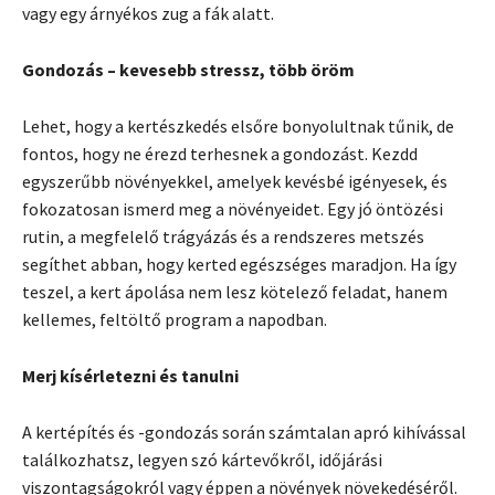
vagy egy árnyékos zug a fák alatt.
Gondozás – kevesebb stressz, több öröm
Lehet, hogy a kertészkedés elsőre bonyolultnak tűnik, de
fontos, hogy ne érezd terhesnek a gondozást. Kezdd
egyszerűbb növényekkel, amelyek kevésbé igényesek, és
fokozatosan ismerd meg a növényeidet. Egy jó öntözési
rutin, a megfelelő trágyázás és a rendszeres metszés
segíthet abban, hogy kerted egészséges maradjon. Ha így
teszel, a kert ápolása nem lesz kötelező feladat, hanem
kellemes, feltöltő program a napodban.
Merj kísérletezni és tanulni
A kertépítés és -gondozás során számtalan apró kihívással
találkozhatsz, legyen szó kártevőkről, időjárási
viszontagságokról vagy éppen a növények növekedéséről.