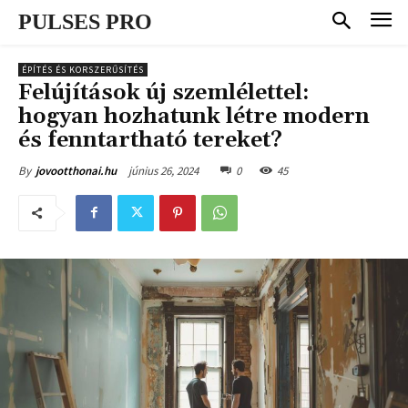
PULSES PRO
ÉPÍTÉS ÉS KORSZERŰSÍTÉS
Felújítások új szemlélettel:
hogyan hozhatunk létre modern
és fenntartható tereket?
június 26, 2024
0
45
By
jovootthonai.hu