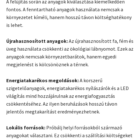
A felújítás során az anyagok kiválasztása kiemelkedően
fontos. A fenntartható anyagok használata nemcsak a
környezetet kíméli, hanem hosszú távon költséghatékony
is lehet.
Újrahasznosított anyagok:
Az újrahasznosított fa, fém és
üveg használata csökkenti az ökológiai lábnyomot. Ezek az
anyagok nemcsak környezetbarátok, hanem egyedi
megjelenést is kölcsönöznek a térnek.
Energiatakarékos megoldások:
A korszerű
szigetelőanyagok, energiatakarékos nyílászárók és a LED
világítás mind hozzájárulnak az energiafogyasztás
csökkentéséhez. Az ilyen beruházások hosszú távon
jelentős megtakarítást eredményezhetnek.
Lokális források:
Próbálj helyi forrásokból származó
anyagokat választani. Ez csökkenti a szállítási költségeket