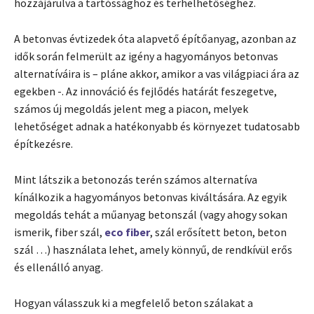
hozzájárulva a tartóssághoz és terhelhetőséghez.
A betonvas évtizedek óta alapvető építőanyag, azonban az
idők során felmerült az igény a hagyományos betonvas
alternatíváira is – pláne akkor, amikor a vas világpiaci ára az
egekben -. Az innováció és fejlődés határát feszegetve,
számos új megoldás jelent meg a piacon, melyek
lehetőséget adnak a hatékonyabb és környezet tudatosabb
építkezésre.
Mint látszik a betonozás terén számos alternatíva
kínálkozik a hagyományos betonvas kiváltására. Az egyik
megoldás tehát a műanyag betonszál (vagy ahogy sokan
ismerik, fiber szál,
eco fiber
, szál erősített beton, beton
szál …) használata lehet, amely könnyű, de rendkívül erős
és ellenálló anyag.
Hogyan válasszuk ki a megfelelő beton szálakat a