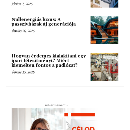
június 7, 2026
Nullenergiás luxus: A
passzívházak új generációja
április 26, 2026
Hogyan érdemes kialakítani egy
ipari létesítményt? Miért
kiemelten fontos a padlózat?
április 15, 2026
- Advertisement -