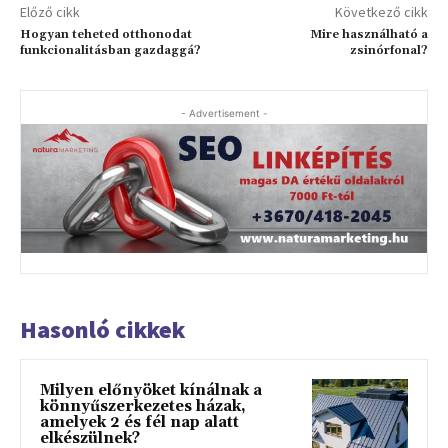
Előző cikk
Következő cikk
Hogyan teheted otthonodat
Mire használható a
funkcionalitásban gazdaggá?
zsinórfonal?
- Advertisement -
Hasonló cikkek
Milyen előnyöket kínálnak a
könnyűszerkezetes házak,
amelyek 2 és fél nap alatt
elkészülnek?