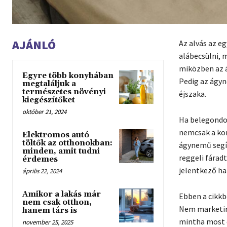
AJÁNLÓ
Az alvás az e
alábecsülni, 
miközben az á
Egyre több konyhában
Pedig az ágyn
megtaláljuk a
természetes növényi
éjszaka.
kiegészítőket
október 21, 2024
Ha belegondol
nemcsak a kom
Elektromos autó
töltők az otthonokban:
ágynemű segít
minden, amit tudni
reggeli fárad
érdemes
jelentkező ha
április 22, 2024
Amikor a lakás már
Ebben a cikkb
nem csak otthon,
Nem marketin
hanem társ is
mintha most e
november 25, 2025