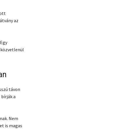
ott
látvány az
 Egy
 közvetlenül
an
sszú távon
bírják a
dnak. Nem
zet is magas