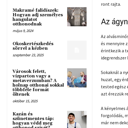
ront rajta.
Makramé falidíszek:
Hogyan adj személyes
hangulatot
Az ágyn
otthonodnak
május 9, 2024
Az alvásminős
és mennyire z
Okoskertészkedés
sörrel a kézben
érintkezik a 
szeptember 23, 2025
idegrendszer
Városok felett,
Sokaknál a ny
vízparton vagy a
huzat, egy ér
metaverzumban? A
holnap otthonai sokkal
tested egész 
többféle formát
azt érezzük r
öltenek
október 15, 2025
A kényelmes á
Kazán és
forgolódás, m
szünetmentes táp:
már nem dekor
hogyan védd meg
otthonod szívét?