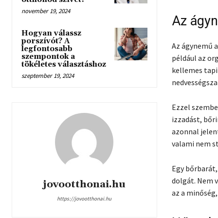
november 19, 2024
Az ágyn
Hogyan válassz
porszívót? A
Az ágynemű an
legfontosabb
szempontok a
például az or
tökéletes választáshoz
kellemes tapi
szeptember 19, 2024
nedvességsza
Ezzel szemben
izzadást, bőr
azonnal jelen
valami nem st
Egy bőrbarát,
dolgát. Nem v
jovootthonai.hu
az a minőség,
https://jovootthonai.hu