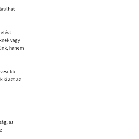
árulhat
elést
eknek vagy
lünk, hanem
evesebb
 ki azt az
ság, az
z