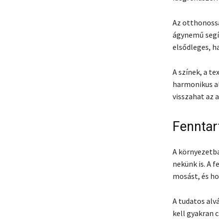
Az otthonossá
ágynemű segít
elsődleges, h
A színek, a t
harmonikus al
visszahat az 
Fenntar
A környezetb
nekünk is. A 
mosást, és h
A tudatos alv
kell gyakran 