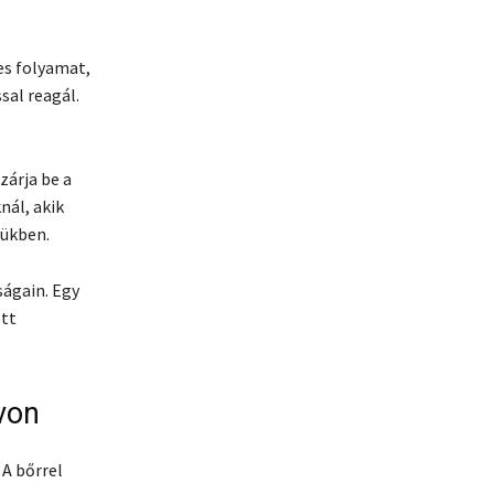
es folyamat,
sal reagál.
zárja be a
nál, akik
gükben.
ágain. Egy
ott
von
A bőrrel