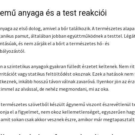
emű anyaga és a test reakciói
yaga az első dolog, amivel a bőr találkozik. A természetes alap
ganikus pamut, általában jobban együttműködnek a testtel. Légá
ntásúak, és nem zárják el a bőrt a természetes hő- és
bályozástól.
 a szintetikus anyagok gyakran fülledt érzetet keltenek. Nem rit
irritációt vagy statikus feltöltődést okoznak. Ezek a hatások nem 
tkeznek, inkább hosszú távon válnak zavaróvá. Ilyenkor jön az érz
immel az alvással, de nehéz megmondani, mi az oka.
 természetes szövetből készült ágynemű viszont észrevétlenül te
onja el a figyelmet, nem okoz kellemetlenséget, egyszerűen hagy
 amit sokan csak akkor vesznek észre, amikor már megtapasztalt