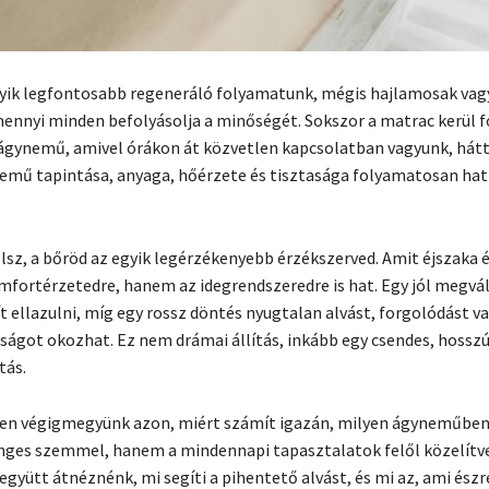
gyik legfontosabb regeneráló folyamatunk, mégis hajlamosak va
mennyi minden befolyásolja a minőségét. Sokszor a matrac kerül 
gynemű, amivel órákon át közvetlen kapcsolatban vagyunk, hátt
emű tapintása, anyaga, hőérzete és tisztasága folyamatosan hat
sz, a bőröd az egyik legérzékenyebb érzékszerved. Amit éjszaka é
fortérzetedre, hanem az idegrendszeredre is hat. Egy jól megvá
 ellazulni, míg egy rossz döntés nyugtalan alvást, forgolódást va
tságot okozhat. Ez nem drámai állítás, inkább egy csendes, hossz
tás.
en végigmegyünk azon, miért számít igazán, milyen ágyneműben 
ges szemmel, hanem a mindennapi tapasztalatok felől közelítve
gyütt átnéznénk, mi segíti a pihentető alvást, és mi az, ami észr