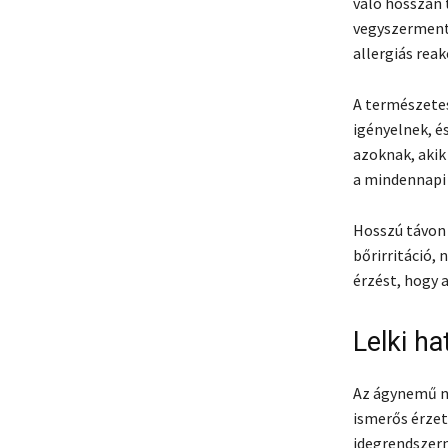
való hosszan 
vegyszerment
allergiás reak
A természete
igényelnek, é
azoknak, akik
a mindennapi
Hosszú távon 
bőrirritáció,
érzést, hogy a
Lelki h
Az ágynemű ne
ismerős érzet
idegrendszer