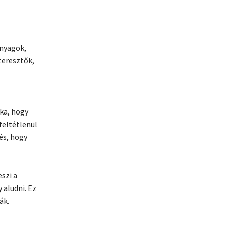
anyagok,
teresztők,
ka, hogy
feltétlenül
és, hogy
szi a
 aludni. Ez
ák.