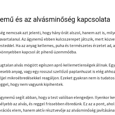
emű és az alvásminőség kapcsolata
ég nemcsak azt jelenti, hogy hány órát alszol, hanem azt is, mil
avartalanul. Az ágynemű ebben kulcsszerepet játszik, mert közve
testeddel. Ha az anyag kellemes, puha és természetes érzetet ad, 
 könnyebben kapcsol át pihenő üzemmódba.
ugtalan alvás mögött egészen apró kellemetlenségek állnak. Egy 
desebb anyag, vagy egy rosszul szellőző paplanhuzat is elég ahhoz
éjjel mikroébredésekkel reagáljon. Ezeket gyakran nem is tudatosí
eggel, hogy nem vagyunk kipihentek.
gynemű segít abban, hogy a test valóban elengedjen. Ilyenkor ke
élyebb az alvás, és reggel frissebben ébredünk. Ez az a pont, ah
ációs elem, hanem aktív résztvevője az alvásminőség javításána