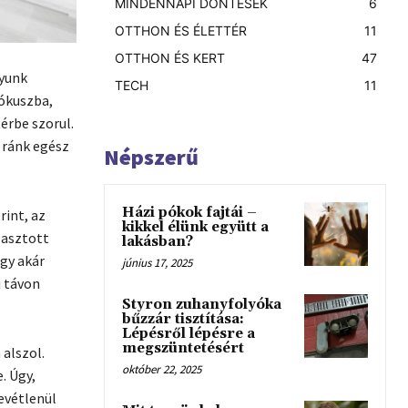
MINDENNAPI DÖNTÉSEK
6
OTTHON ÉS ÉLETTÉR
11
OTTHON ÉS KERT
47
gyunk
TECH
11
fókuszba,
érbe szorul.
 ránk egész
Népszerű
Házi pókok fajtái –
rint, az
kikkel élünk együtt a
lasztott
lakásban?
gy akár
június 17, 2025
ú távon
Styron zuhanyfolyóka
bűzzár tisztítása:
Lépésről lépésre a
megszüntetésért
alszol.
október 22, 2025
. Úgy,
evétlenül