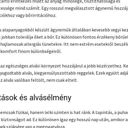
tartó érintkezés miatt az anyag minősége, tisztíthatósága és
essége mind számít. Egy rosszul megválasztott ágynemű hozzáj
ciókhoz vagy bőrirritációhoz.
s alapanyagokból készült ágyneműk általában kevesebb vegyi kez
s jobban tolerálja őket a bőr. Ez különösen fontos érzékeny bőrű
 hajlamosak allergiás tünetekre. Itt nem extrém esetekről beszé
 komfort finom különbségeiről.
az egészséges alvási környezet hozzájárul a jobb közérzethez. K
 nyugodtabb alvás, kiegyensúlyozottabb reggelek. Ezek együtt adják
z alvás valóban feltölt, nem csak eltelt.
atások és alvásélmény
mcsak fizikai, hanem lelki szinten is hat ránk. A tapintás, a puha
 biztonságot ad. Ez különösen igaz egy hosszú nap után, amikor a
nek szüksége van a megnyugvásra.