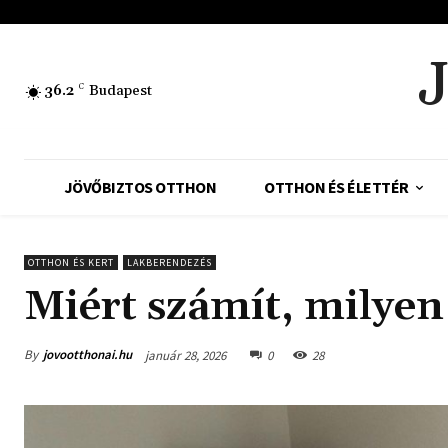
36.2
C
Budapest
JÖVŐBIZTOS OTTHON
OTTHON ÉS ÉLETTÉR
OTTHON ÉS KERT
LAKBERENDEZÉS
Miért számít, milye
By
jovootthonai.hu
január 28, 2026
0
28