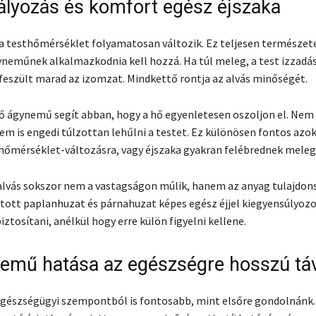
lyozás és komfort egész éjszaka
a testhőmérséklet folyamatosan változik. Ez teljesen természet
yneműnek alkalmazkodnia kell hozzá. Ha túl meleg, a test izzadás
 feszült marad az izomzat. Mindkettő rontja az alvás minőségét.
ő ágynemű segít abban, hogy a hő egyenletesen oszoljon el. Nem 
em is engedi túlzottan lehűlni a testet. Ez különösen fontos azok
hőmérséklet-változásra, vagy éjszaka gyakran felébrednek mele
lvás sokszor nem a vastagságon múlik, hanem az anyag tulajdons
tott paplanhuzat és párnahuzat képes egész éjjel kiegyensúlyoz
ztosítani, anélkül hogy erre külön figyelni kellene.
emű hatása az egészségre hosszú tá
észségügyi szempontból is fontosabb, mint elsőre gondolnánk. 