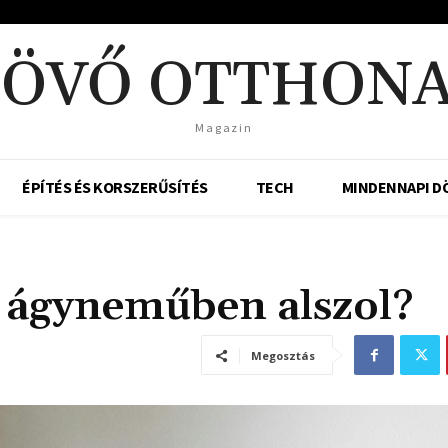
csütörtök, augusztus 6, 2026
JÖVŐ OTTHONA
Magazin
ÉPÍTÉS ÉS KORSZERŰSÍTÉS
TECH
MINDENNAPI D
n ágyneműben alszol?
Megosztás