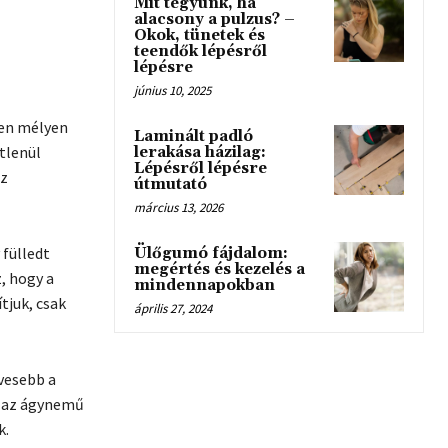
Mit tegyünk, ha
alacsony a pulzus? –
Okok, tünetek és
teendők lépésről
lépésre
június 10, 2025
yen mélyen
Laminált padló
tlenül
lerakása házilag:
Lépésről lépésre
az
útmutató
március 13, 2026
fülledt
Ülőgumó fájdalom:
megértés és kezelés a
, hogy a
mindennapokban
tjuk, csak
április 27, 2024
vesebb a
ol az ágynemű
k.