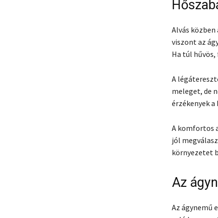
Hőszabá
Alvás közben 
viszont az ág
Ha túl hűvös,
A légátereszt
meleget, de n
érzékenyek a 
A komfortos a
jól megválasz
környezetet bi
Az ágyn
Az ágynemű eg