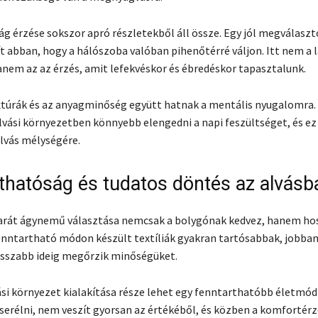
g érzése sokszor apró részletekből áll össze. Egy jól megválaszt
 abban, hogy a hálószoba valóban pihenőtérré váljon. Itt nem a 
anem az az érzés, amit lefekvéskor és ébredéskor tapasztalunk.
extúrák és az anyagminőség együtt hatnak a mentális nyugalomra.
vási környezetben könnyebb elengedni a napi feszültséget, és ez
alvás mélységére.
thatóság és tudatos döntés az alvásb
arát ágynemű választása nemcsak a bolygónak kedvez, hanem ho
fenntartható módon készült textíliák gyakran tartósabbak, jobban 
osszabb ideig megőrzik minőségüket.
ási környezet kialakítása része lehet egy fenntarthatóbb életmó
cserélni, nem veszít gyorsan az értékéből, és közben a komfortér