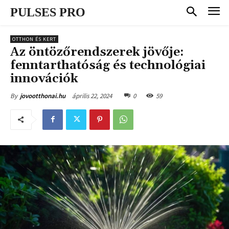
PULSES PRO
OTTHON ÉS KERT
Az öntözőrendszerek jövője:
fenntarthatóság és technológiai
innovációk
április 22, 2024
0
59
By
jovootthonai.hu