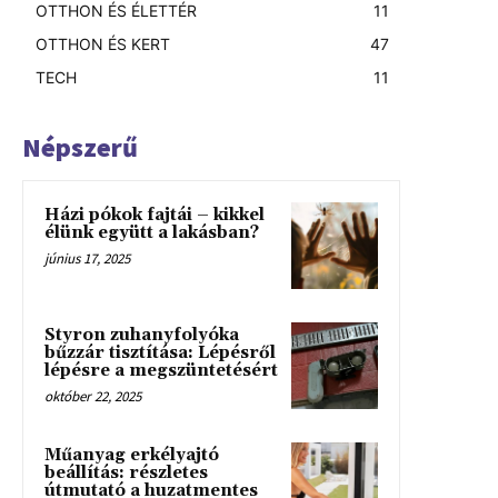
OTTHON ÉS ÉLETTÉR
11
OTTHON ÉS KERT
47
TECH
11
Népszerű
Házi pókok fajtái – kikkel
élünk együtt a lakásban?
június 17, 2025
Styron zuhanyfolyóka
bűzzár tisztítása: Lépésről
lépésre a megszüntetésért
október 22, 2025
Műanyag erkélyajtó
beállítás: részletes
útmutató a huzatmentes