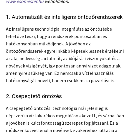
www.esomester.hu
weboldalon
.
1. Automatizált és intelligens öntözőrendszerek
Az intelligens technológia integrálása az öntözésbe
lehetővé teszi, hogy a rendszerek pontosabban és
hatékonyabban működjenek. A jövőben az
öntözőrendszerek egyre inkább képesek lesznek érzékelni
a talaj nedvességtartalmát, az időjárási viszonyokat és a
növények vízigényét, így pontosan annyi vizet adagolnak,
amennyire szükség van. Ez nemcsak a vízfelhasználás
hatékonyságát növeli, hanem csökkenti a pazarlást is.
2. Csepegtető öntözés
A csepegtető öntözési technológia már jelenleg is
népszerű a víztakarékos megoldások között, és várhatóan
a jövőben is kulcsfontosságú szerepet fog játszani. Ez a
módszer közvetlenül a növények gyökereihez juttatja a