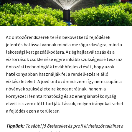
Az öntözőrendszerek terén bekövetkező fejlődések
jelentős hatással vannak mind a mezőgazdaságra, mind a
lakossági kertgazdálkodásra. Az éghajlatváltozás és a
vízforrások csökkenése egyre inkább szükségessé teszi az
öntözési technológiák továbbfejlesztését, hogy azok
hatékonyabban használják fel a rendelkezésre álló
vízkészleteket. A jövő öntözőrendszerei így nem csupán a
növények szükségleteire koncentrálnak, hanem a
környezeti fenntarthatóság és az energiahatékonyság
elveit is szem előtt tartják. Lássuk, milyen irányokat vehet
a fejlődés ezen a területen.
Tippünk:
További jó öteleteket és profi kivitelezőt találhat a