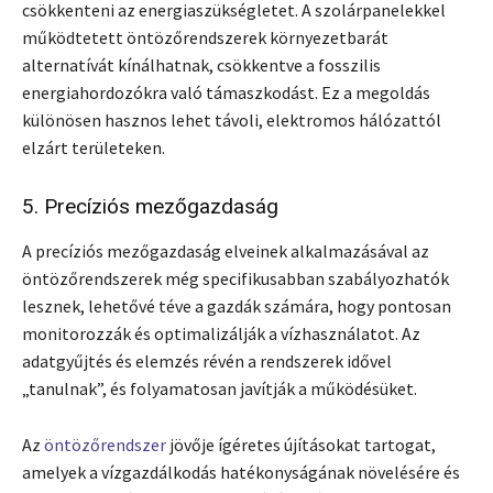
csökkenteni az energiaszükségletet. A szolárpanelekkel
működtetett öntözőrendszerek környezetbarát
alternatívát kínálhatnak, csökkentve a fosszilis
energiahordozókra való támaszkodást. Ez a megoldás
különösen hasznos lehet távoli, elektromos hálózattól
elzárt területeken.
5. Precíziós mezőgazdaság
A precíziós mezőgazdaság elveinek alkalmazásával az
öntözőrendszerek még specifikusabban szabályozhatók
lesznek, lehetővé téve a gazdák számára, hogy pontosan
monitorozzák és optimalizálják a vízhasználatot. Az
adatgyűjtés és elemzés révén a rendszerek idővel
„tanulnak”, és folyamatosan javítják a működésüket.
Az
öntözőrendszer
jövője ígéretes újításokat tartogat,
amelyek a vízgazdálkodás hatékonyságának növelésére és