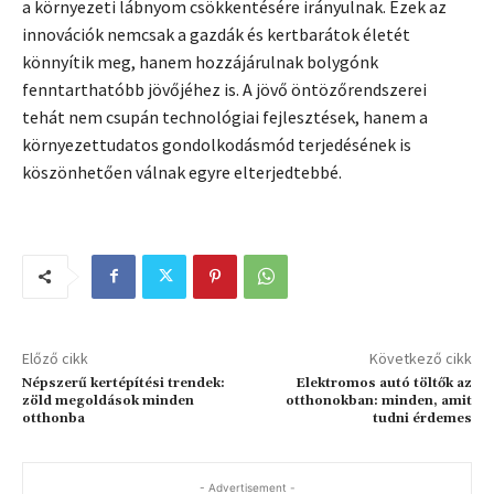
a környezeti lábnyom csökkentésére irányulnak. Ezek az
innovációk nemcsak a gazdák és kertbarátok életét
könnyítik meg, hanem hozzájárulnak bolygónk
fenntarthatóbb jövőjéhez is. A jövő öntözőrendszerei
tehát nem csupán technológiai fejlesztések, hanem a
környezettudatos gondolkodásmód terjedésének is
köszönhetően válnak egyre elterjedtebbé.
Előző cikk
Következő cikk
Népszerű kertépítési trendek:
Elektromos autó töltők az
zöld megoldások minden
otthonokban: minden, amit
otthonba
tudni érdemes
- Advertisement -